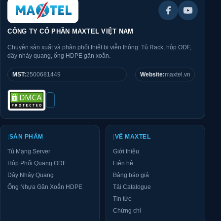
CÔNG TY CỔ PHẦN MAXTEL VIỆT NAM
Chuyên sản xuất và phân phối thiết bị viễn thông: Tủ Rack, hộp ODF,
dây nhảy quang, ống HDPE gân xoắn.
MST:
2500681449
Website:
maxtel.vn
|
SẢN PHẨM
|
VỀ MAXTEL
Tủ Mạng Server
Giới thiệu
Hộp Phối Quang ODF
Liên hệ
Dây Nhảy Quang
Bảng báo giá
Ống Nhựa Gân Xoắn HDPE
Tải Catalogue
Tin tức
Chứng chỉ