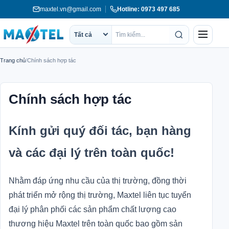
Chuyển
maxtel.vn@gmail.com
Hotline: 0973 497 685
tới
nội
Menu
Tất cả
Phạm
Tìm
dung
vi
kiếm
Trang chủ
/
Chính sách hợp tác
tìm
kiếm
Chính sách hợp tác
Kính gửi quý đối tác, bạn hàng
và các đại lý trên toàn quốc!
Nhằm đáp ứng nhu cầu của thị trường, đồng thời
phát triển mở rộng thị trường, Maxtel liên tục tuyển
đại lý phân phối các sản phẩm chất lượng cao
thương hiệu Maxtel trên toàn quốc bao gồm sản