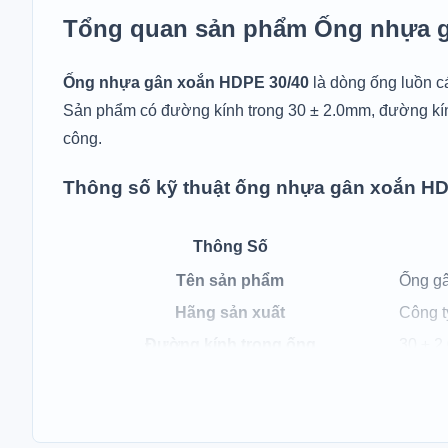
Tổng quan sản phẩm Ống nhựa g
Ống nhựa gân xoắn HDPE 30/40
là dòng ống luồn cá
Sản phẩm có đường kính trong 30 ± 2.0mm, đường kính
công.
Thông số kỹ thuật ống nhựa gân xoắn HD
Thông Số
Bang
Tên sản phẩm
Ống gâ
du
Hãng sản xuất
Công t
lieu:
Đường kính trong ống
30 ± 2
Ống
Đường kính ngoài ống (bao gồm gân xoắn)
40 ± 2
nhựa
Độ dày thành ống
1,5 ± 
gân
Dây mồi
Có sẵn
xoắn