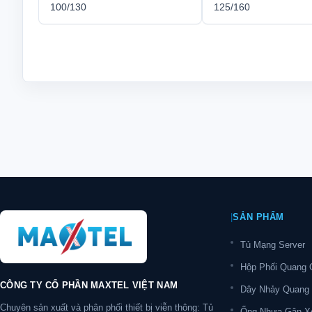
100/130
125/160
|
SẢN PHẨM
Tủ Mạng Server
Hộp Phối Quang
CÔNG TY CỔ PHẦN MAXTEL VIỆT NAM
Dây Nhảy Quang
Chuyên sản xuất và phân phối thiết bị viễn thông: Tủ
Ống Nhựa Gân X