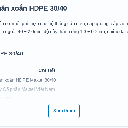
ân xoắn HDPE 30/40
p cỡ nhỏ, phù hợp cho hệ thống cáp điện, cáp quang, cáp viễn th
 ngoài 40 ± 2.0mm, độ dày thành ống 1.3 ± 0.3mm, chiều dài cu
PE 30/40
Chi Tiết
n xoắn HDPE Maxtel 30/40
y Cổ phần Maxtel Việt Nam
,0 mm
,0 mm
Xem thêm
0,3 mm
 bên trong ống