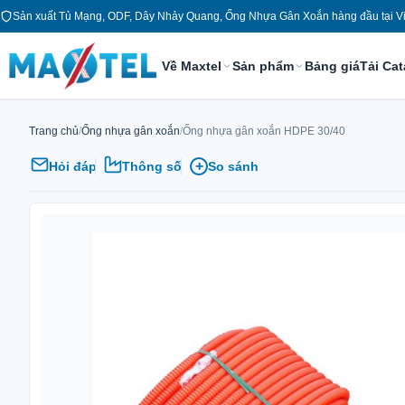
Chuyển
Sản xuất Tủ Mạng, ODF, Dây Nhảy Quang, Ống Nhựa Gân Xoắn hàng đầu tại V
tới
nội
Về Maxtel
Sản phẩm
Bảng giá
Tải Ca
dung
Trang chủ
/
Ống nhựa gân xoắn
/
Ống nhựa gân xoắn HDPE 30/40
+
Hỏi đáp
Thông số
So sánh