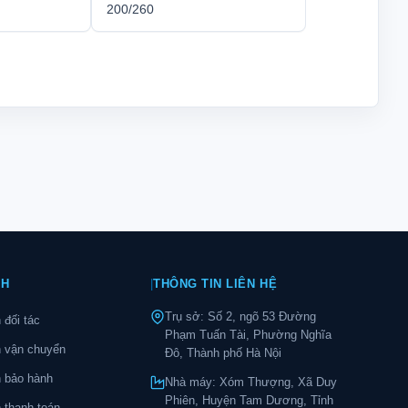
200/260
CH
|
THÔNG TIN LIÊN HỆ
Trụ sở: Số 2, ngõ 53 Đường
 đối tác
Phạm Tuấn Tài, Phường Nghĩa
h vận chuyển
Đô, Thành phố Hà Nội
 bảo hành
Nhà máy: Xóm Thượng, Xã Duy
Phiên, Huyện Tam Dương, Tỉnh
 thanh toán