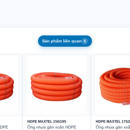
HDPE nguyên sinh
m
ẫn và bảo vệ cáp điện lực, cáp viễn thông, cáp quang
,5 mm
Sản phẩm liên quan
5
00 m/cuộn
HDPE MAXTEL 150/195
HDPE MAXTEL 175/
HDPE
Ống nhựa gân xoắn HDPE
Ống nhựa gân xo