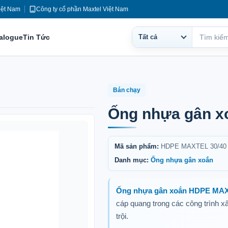
iệt Nam
Công ty cổ phần Maxtel Việt Nam
talogue
Tin Tức
Tất cả
Phạm
Tìm
vi
kiếm
tìm
kiếm
Bán chạy
Ống nhựa gân x
Mã sản phẩm:
HDPE MAXTEL 30/40
Danh mục:
Ống nhựa gân xoắn
Ống nhựa gân xoắn HDPE MAX
cáp quang trong các công trình x
trội.