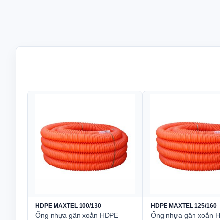
HDPE
Vật liệu
Nhựa 
30/40
Màu sắc
Đỏ ca
Công dụng
Luồn d
Bước ren gân xoắn
10 ± 0
Chiều dài đóng gói / 1 cuộn
200–3
HDPE MAXTEL 100/130
HDPE MAXTEL 125/160
Ống nhựa gân xoắn HDPE
Ống nhựa gân xoắn 