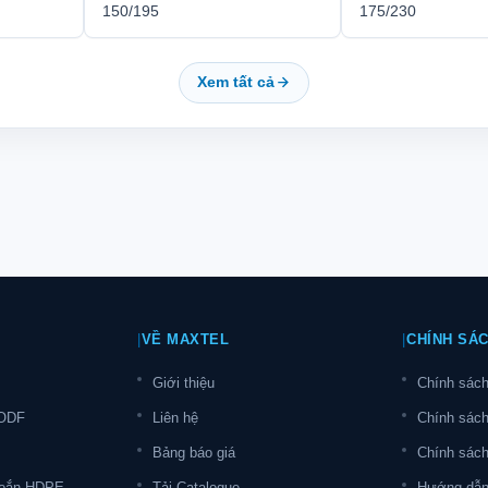
150/195
175/230
Xem tất cả
|
VỀ MAXTEL
|
CHÍNH SÁ
Giới thiệu
Chính sách
 ODF
Liên hệ
Chính sác
Bảng báo giá
Chính sách
oắn HDPE
Tải Catalogue
Hướng dẫn