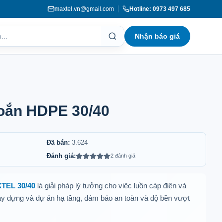
maxtel.vn@gmail.com
Hotline: 0973 497 685
Nhận báo giá
oắn HDPE 30/40
Đã bán:
3.624
Đánh giá:
2 đánh giá
5.00
2
trên 5
dựa trên
đánh giá
TEL 30/40
là giải pháp lý tưởng cho việc luồn cáp điện và
ây dựng và dự án hạ tầng, đảm bảo an toàn và độ bền vượt