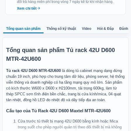
quá tải.
đổi trả hàng miễn phí trong vòng 7 ngày kể từ khi nhận hàng.
Xem chi tiết
Bảo hành: 03 năm đối với khung, vỏ tủ và 01 năm đối với
phụ kiện đi kèm.
Tổng quan sản phẩm
Thông số kỹ thuật
Video
Hỏi & Đáp
Đánh g
Phụ kiện đi kèm: 01 đồng hồ đo nhiệt độ, 01 thanh nguồn
PDU 12 ổ cắm có át-tô-mát, 04 quạt tản nhiệt, 02 chìa khóa,
04 bánh xe xoay đa hướng, 04 chân tăng cố định, 04 pin
cho cảm biến nhiệt độ, 20 dây thít nhựa dài 15 cm, 36 bộ
Tổng quan sản phẩm Tủ rack 42U D600
bulong và ốc bắt thiết bị, 01 sách hướng dẫn sử dụng và 01
phiếu bảo hành.
MTR-42U600
Tủ rack 42U D600 MTR-42U600
là dòng tủ cabinet mạng dạng đứng
chuẩn 19 inch, phù hợp cho trung tâm dữ liệu, phòng server, hệ thống
viễn thông và doanh nghiệp có hạ tầng mạng quy mô lớn. Sản phẩm
có kích thước W600 x D600 x H2100mm, tải trọng 600kg, làm từ
thép SPCC sơn tĩnh điện bền chắc, trang bị cửa kính/mica, 04 quạt
tản nhiệt, đồng hồ LED đo nhiệt độ và dây tiếp địa an toàn.
Cấu tạo của Tủ Rack 42U D600 Maxtel MTR-42U600
Cửa trước tủ thiết bị mạng 42U D600 bằng kính hoặc Mica
trong suốt cho phép người quản trị theo dõi thiết bị mà không