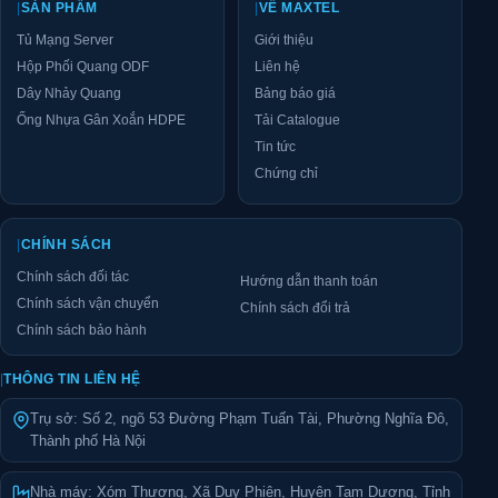
|
SẢN PHẨM
|
VỀ MAXTEL
Bang du lieu: Tủ rack 42U D600 MTR-42U600
Chỉ tiêu kỹ thuật
Phiên bản Standard
Tủ Mạng Server
Giới thiệu
Hãng sản xuất
Maxtel
Maxtel
Hộp Phối Quang ODF
Liên hệ
Mã sản phẩm
MTR-42U600
MTR-42U600 – P
Dây Nhảy Quang
Bảng báo giá
Tủ rack dạng đứng, có bánh xe hỗ trợ
Tủ rack dạng đứ
Ống Nhựa Gân Xoắn HDPE
Tải Catalogue
Kiểu dáng
di chuyển
di chuyển
Tin tức
Kích thước
Rộng 600 × Sâu 600 × Cao 2100 mm
Rộng 600 × Sâu
Chứng chỉ
bao ngoài
– chưa tính chiều cao bánh xe
– chưa tính chi
42U – Thanh Profile Rails chuẩn 19
42U – Thanh Pro
Chuẩn rack
inch theo tiêu chuẩn EIA-310, có đánh
inch theo tiêu c
|
CHÍNH SÁCH
số U rõ ràng
số U rõ ràng
Chính sách đối tác
Hướng dẫn thanh toán
Tải trọng tĩnh
Lên đến 600 kg
Lên đến 600 kg
Chính sách vận chuyển
Chính sách đổi trả
Chất liệu
Thép tấm SPCC dập nguyên khối, kết
Thép tấm SPCC 
Chính sách bảo hành
khung vỏ
cấu chịu lực cao
cấu chịu lực ca
Độ dày khung
|
THÔNG TIN LIÊN HỆ
và thanh tiêu
2,0 mm
2,0 mm
chuẩn
Trụ sở: Số 2, ngõ 53 Đường Phạm Tuấn Tài, Phường Nghĩa Đô,
Độ dày cánh
Thành phố Hà Nội
1,2 mm
1,2 mm
trước
Độ dày cánh
Nhà máy: Xóm Thượng, Xã Duy Phiên, Huyện Tam Dương, Tỉnh
1,0 mm
1,2 mm