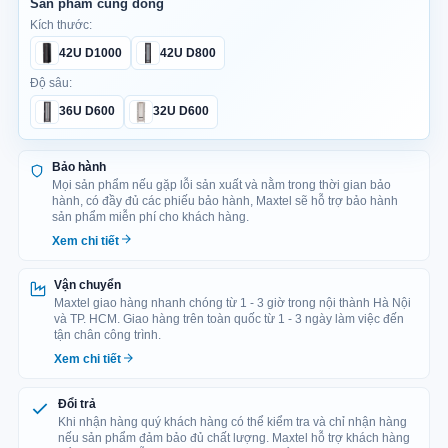
Sản phẩm cùng dòng
Màu sắc: Trắng, đen hoặc sản xuất theo yêu cầu.
Kích thước:
42U D1000
42U D800
Phiên bản: Standard hoặc Pro.
Độ sâu:
Kiểu dáng: Tủ rack dạng đứng, trang bị 04 bánh xe xoay đa
36U D600
32U D600
hướng và 04 chân tăng giúp di chuyển, cân bằng và cố định
tủ.
Bảo hành
Chuẩn lắp đặt: Không gian 42U, sử dụng thanh Profile Rails
Mọi sản phẩm nếu gặp lỗi sản xuất và nằm trong thời gian bảo
chuẩn 19 inch theo tiêu chuẩn EIA-310, có đánh số U rõ
hành, có đầy đủ các phiếu bảo hành, Maxtel sẽ hỗ trợ bảo hành
ràng.
sản phẩm miễn phí cho khách hàng.
Xem chi tiết
Đường đi cáp: Có 04 cổng chờ đi dây kèm nắp trượt, gồm
02 cổng trên nóc và 02 cổng dưới đáy, thuận tiện phân chia
Vận chuyển
dây nguồn, dây mạng và cáp quang.
Maxtel giao hàng nhanh chóng từ 1 - 3 giờ trong nội thành Hà Nội
và TP. HCM. Giao hàng trên toàn quốc từ 1 - 3 ngày làm việc đến
Tính năng nổi bật: Tích hợp cảm biến nhiệt độ, đồng hồ LED
tận chân công trình.
hiển thị, dây tiếp địa chống rò điện, khóa cơ bảo vệ, bánh xe
Xem chi tiết
di chuyển và chân tăng chịu lực.
Đổi trả
Thanh nguồn: Trang bị PDU 12 ổ cắm tích hợp át-tô-mát, hỗ
Khi nhận hàng quý khách hàng có thể kiểm tra và chỉ nhận hàng
trợ cấp điện tập trung và bảo vệ hệ thống khi xảy ra sự cố
nếu sản phẩm đảm bảo đủ chất lượng. Maxtel hỗ trợ khách hàng