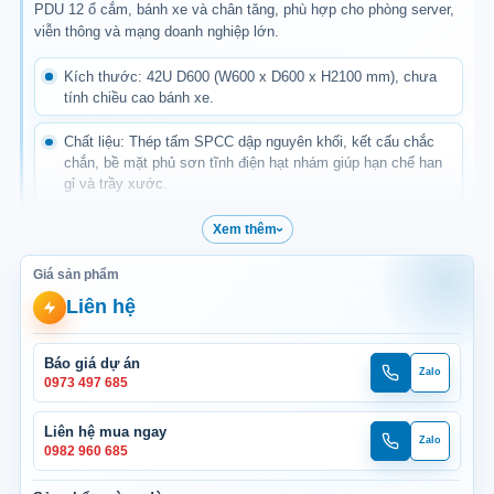
PDU 12 ổ cắm, bánh xe và chân tăng, phù hợp cho phòng server,
viễn thông và mạng doanh nghiệp lớn.
Kích thước: 42U D600 (W600 x D600 x H2100 mm), chưa
tính chiều cao bánh xe.
Chất liệu: Thép tấm SPCC dập nguyên khối, kết cấu chắc
chắn, bề mặt phủ sơn tĩnh điện hạt nhám giúp hạn chế han
gỉ và trầy xước.
Tải trọng tủ: Lên đến 600 kg.
Xem thêm
Quạt tản nhiệt: Trang bị 04 quạt thông gió trên đỉnh, hỗ trợ
Giá sản phẩm
hút khí nóng và duy trì luồng không khí ổn định trong khoang
Liên hệ
tủ.
Mặt trước: Cửa kính/Mica trong suốt tích hợp khóa cơ,
Báo giá dự án
Zalo
Gọi
Zalo
thuận tiện quan sát trạng thái thiết bị và kiểm soát việc mở
0973 497 685
dự
dự
tủ.
án
án
Liên hệ mua ngay
Zalo
Mặt sau: Cửa thép tấm đột lỗ thông thoáng, hỗ trợ thoát
Gọi
Zalo
0982 960 685
mua
mua
nhiệt và tạo luồng đối lưu qua khoang thiết bị.
ngay
ngay