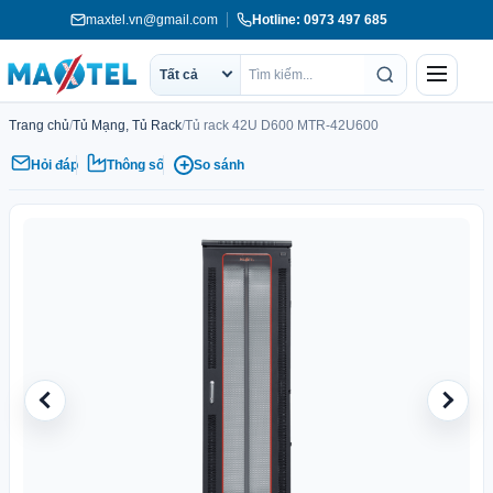
Chuyển
maxtel.vn@gmail.com
Hotline: 0973 497 685
tới
nội
Menu
Tất cả
dung
Phạm
Tìm
vi
kiếm
Trang chủ
/
Tủ Mạng, Tủ Rack
/
Tủ rack 42U D600 MTR-42U600
tìm
kiếm
+
Hỏi đáp
Thông số
So sánh