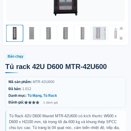
Bán chạy
Tủ rack 42U D600 MTR-42U600
Mã sản phẩm:
MTR-42U600
Đã bán:
1.012
Danh mục:
Tủ Mạng, Tủ Rack
Đánh giá:
1 đánh giá
5.00
1
trên 5
dựa trên
đánh giá
Tủ Rack 42U D600 Maxtel MTR-42U600 có kích thước W600 x
D600 x H2100 mm, tải trọng tối đa 600 kg và khung thép SPCC
chịu lực cao. Tủ trang bị 04 quạt nóc, cảm biến nhiệt độ, tiếp địa,