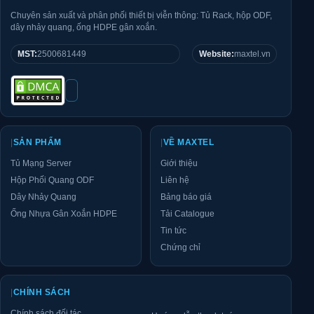
Chuyên sản xuất và phân phối thiết bị viễn thông: Tủ Rack, hộp ODF,
dây nhảy quang, ống HDPE gân xoắn.
MST:
2500681449
Website:
maxtel.vn
|
SẢN PHẨM
|
VỀ MAXTEL
Tủ Mạng Server
Giới thiệu
Hộp Phối Quang ODF
Liên hệ
Dây Nhảy Quang
Bảng báo giá
Ống Nhựa Gân Xoắn HDPE
Tải Catalogue
Tin tức
Chứng chỉ
|
CHÍNH SÁCH
Chính sách đối tác