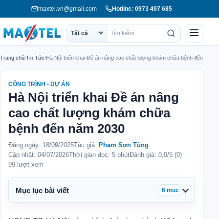
Chuyển
maxtel.vn@gmail.com
Hotline: 0973 497 685
tới
nội
Menu
Tất cả
Phạm
Tìm
dung
vi
kiếm
Trang chủ
/
Tin Tức
/
Hà Nội triển khai Đề án nâng cao chất lượng khám chữa bệnh đến năm 
tìm
kiếm
CÔNG TRÌNH - DỰ ÁN
Hà Nội triển khai Đề án nâng
cao chất lượng khám chữa
bệnh đến năm 2030
Đăng ngày:
18/09/2025
Tác giả:
Phạm Sơn Tùng
Cập nhật:
04/07/2026
Thời gian đọc: 5 phút
Đánh giá: 0,0/5 (0)
99 lượt xem
Mục lục bài viết
6 mục