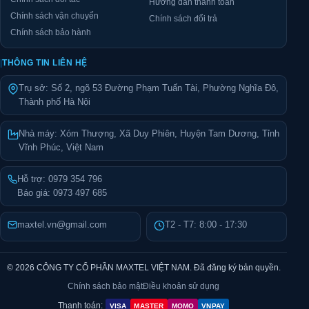
Hướng dẫn thanh toán
Chính sách vận chuyển
Chính sách đổi trả
Chính sách bảo hành
|
THÔNG TIN LIÊN HỆ
Trụ sở: Số 2, ngõ 53 Đường Phạm Tuấn Tài, Phường Nghĩa Đô,
Thành phố Hà Nội
Nhà máy: Xóm Thượng, Xã Duy Phiên, Huyện Tam Dương, Tỉnh
Vĩnh Phúc, Việt Nam
Hỗ trợ:
0979 354 796
Báo giá:
0973 497 685
maxtel.vn@gmail.com
T2 - T7: 8:00 - 17:30
© 2026 CÔNG TY CỔ PHẦN MAXTEL VIỆT NAM. Đã đăng ký bản quyền.
Chính sách bảo mật
Điều khoản sử dụng
Thanh toán:
VISA
MASTER
MOMO
VNPAY