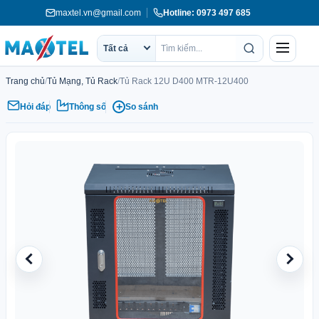
Chuyển
maxtel.vn@gmail.com
Hotline: 0973 497 685
tới
nội
Menu
Tất cả
dung
Phạm
Tìm
vi
kiếm
Trang chủ
/
Tủ Mạng, Tủ Rack
/
Tủ Rack 12U D400 MTR-12U400
tìm
kiếm
+
Hỏi đáp
Thông số
So sánh