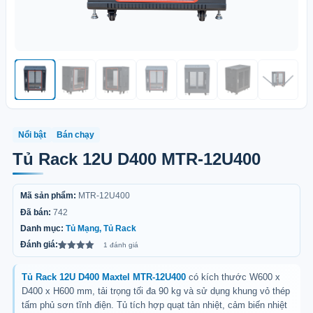
Nổi bật
Bán chạy
Tủ Rack 12U D400 MTR-12U400
Mã sản phẩm:
MTR-12U400
Đã bán:
742
Danh mục:
Tủ Mạng, Tủ Rack
Đánh giá:
1 đánh giá
5.00
1
trên 5
dựa trên
đánh giá
Tủ Rack 12U D400 Maxtel MTR-12U400
có kích thước W600 x
D400 x H600 mm, tải trọng tối đa 90 kg và sử dụng khung vỏ thép
tấm phủ sơn tĩnh điện. Tủ tích hợp quạt tản nhiệt, cảm biến nhiệt