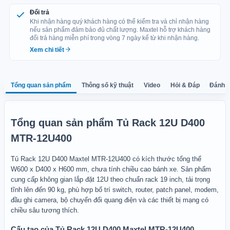
Phụ kiện đi kèm: 01 đồng hồ đo nhiệt độ, 01 quạt tản nhiệt,
Đổi trả
02 chìa khóa, 04 chân đỡ, 04 pin cho cảm biến nhiệt độ, 10
Khi nhận hàng quý khách hàng có thể kiểm tra và chỉ nhận hàng
dây thít nhựa dài 15 cm, 12 bộ bulong và ốc bắt thiết bị, 01
nếu sản phẩm đảm bảo đủ chất lượng. Maxtel hỗ trợ khách hàng
sách hướng dẫn sử dụng và 01 phiếu bảo hành.
đổi trả hàng miễn phí trong vòng 7 ngày kể từ khi nhận hàng.
Xem chi tiết
Tổng quan sản phẩm
Thông số kỹ thuật
Video
Hỏi & Đáp
Đánh g
Tổng quan sản phẩm Tủ Rack 12U D400
MTR-12U400
Tủ Rack 12U D400 Maxtel MTR-12U400 có kích thước tổng thể
W600 x D400 x H600 mm, chưa tính chiều cao bánh xe. Sản phẩm
cung cấp không gian lắp đặt 12U theo chuẩn rack 19 inch, tải trọng
tĩnh lên đến 90 kg, phù hợp bố trí switch, router, patch panel, modem,
đầu ghi camera, bộ chuyển đổi quang điện và các thiết bị mạng có
chiều sâu tương thích.
Cấu tạo của Tủ Rack 12U D400 Maxtel MTR-12U400