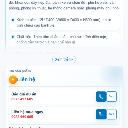
độ, khóa cơ, dây tiếp địa, bánh xe và chân đỡ, phù hợp với văn
phòng, phòng kỹ thuật, hệ thống camera hoặc phòng máy chủ nhỏ.
Kích thước: 12U D400 (W600 x D400 x H600 mm), chưa
tính chiều cao bánh xe.
Chất liệu: Thép tấm chắc chắn, phủ sơn tĩnh điện mịn,
chống trầy xước và hạn chế han gỉ.
Tải trọng tủ: Lên đến 90 kg.
Xem thêm
Quạt tản nhiệt: Trang bị 01 quạt thông gió trên đỉnh tủ, hỗ
trợ đưa khí nóng ra ngoài.
Giá sản phẩm
Liên hệ
Mặt trước: Cửa kính/Mica trong suốt tích hợp khóa cơ, giúp
quan sát và bảo vệ thiết bị bên trong.
Báo giá dự án
Zalo
Gọi
Zalo
0973 497 685
Mặt sau: Cửa thép tấm đột lỗ thông thoáng, hỗ trợ lưu thông
dự
dự
không khí và thoát nhiệt.
án
án
Liên hệ mua ngay
Zalo
Gọi
Zalo
Màu sắc: Trắng, đen hoặc sản xuất theo yêu cầu.
0982 960 685
mua
mua
ngay
ngay
Phiên bản: Standard hoặc Pro.