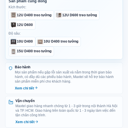
Sản phẩm cùng dòng
Kích thước:
Kiểu dáng: Tủ rack dạng đứng, có bánh xe hỗ trợ di chuyển
12U D400 treo tường
12U D600 treo tường
và chân đỡ giúp cố định tủ tại vị trí lắp đặt.
12U D600
Chuẩn lắp đặt: 12U, sử dụng thanh Profile Rails chuẩn 19
Độ sâu:
inch, có đánh số U rõ ràng.
10U D400
10U D400 treo tường
Đường đi cáp: Có 01 vị trí luồn cáp trên nóc và 01 vị trí ở
đáy tủ, thuận tiện đưa dây dẫn vào từ nhiều hướng và giữ
15U D400 treo tường
hệ thống gọn gàng.
Bảo hành
Tính năng nổi bật: Trang bị cảm biến nhiệt độ, đồng hồ hiển
Mọi sản phẩm nếu gặp lỗi sản xuất và nằm trong thời gian bảo
thị, dây tiếp địa chống rò điện, khóa cơ bảo vệ thiết bị, bánh
hành, có đầy đủ các phiếu bảo hành, Maxtel sẽ hỗ trợ bảo hành
xe di chuyển và chân đỡ cố định.
sản phẩm miễn phí cho khách hàng.
Xem chi tiết
Ổ cắm nguồn: Phiên bản Standard sử dụng ổ cắm tiêu
chuẩn; phiên bản Pro được trang bị thanh nguồn PDU 6 ổ
Vận chuyển
cắm.
Maxtel giao hàng nhanh chóng từ 1 - 3 giờ trong nội thành Hà Nội
và TP. HCM. Giao hàng trên toàn quốc từ 1 - 3 ngày làm việc đến
Bảo hành: 03 năm đối với khung, vỏ tủ và 01 năm đối với
tận chân công trình.
phụ kiện đi kèm.
Xem chi tiết