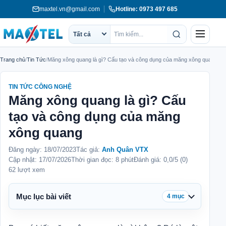
Chuyển
maxtel.vn@gmail.com
Hotline: 0973 497 685
tới
nội
Menu
Tất cả
Phạm
Tìm
dung
vi
kiếm
Trang chủ
/
Tin Tức
/
Măng xông quang là gì? Cấu tạo và công dụng của măng xông quang
tìm
kiếm
TIN TỨC CÔNG NGHỆ
Măng xông quang là gì? Cấu
tạo và công dụng của măng
xông quang
Đăng ngày:
18/07/2023
Tác giả:
Anh Quân VTX
Cập nhật:
17/07/2026
Thời gian đọc: 8 phút
Đánh giá: 0,0/5 (0)
62 lượt xem
Mục lục bài viết
4 mục