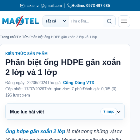
Chuyển
maxtel.vn@gmail.com
Hotline: 0973 497 685
tới
nội
Menu
Tất cả
Phạm
Tìm
dung
vi
kiếm
Trang chủ
/
Tin Tức
/
Phân biệt ống HDPE gân xoắn 2 lớp và 1 lớp
tìm
kiếm
KIẾN THỨC SẢN PHẨM
Phân biệt ống HDPE gân xoắn
2 lớp và 1 lớp
Đăng ngày:
22/06/2024
Tác giả:
Công Dũng VTX
Cập nhật:
17/07/2026
Thời gian đọc: 7 phút
Đánh giá: 0,0/5 (0)
196 lượt xem
Mục lục bài viết
7 mục
Ống hdpe gân xoắn 2 lớp
là một trong những vật tư