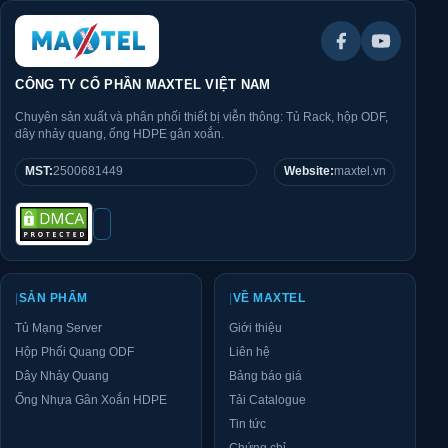
CÔNG TY CỔ PHẦN MAXTEL VIỆT NAM
Chuyên sản xuất và phân phối thiết bị viễn thông: Tủ Rack, hộp ODF,
dây nhảy quang, ống HDPE gân xoắn.
MST:
2500681449
Website:
maxtel.vn
|
SẢN PHẨM
|
VỀ MAXTEL
Tủ Mạng Server
Giới thiệu
Hộp Phối Quang ODF
Liên hệ
Dây Nhảy Quang
Bảng báo giá
Ống Nhựa Gân Xoắn HDPE
Tải Catalogue
Tin tức
Chứng chỉ