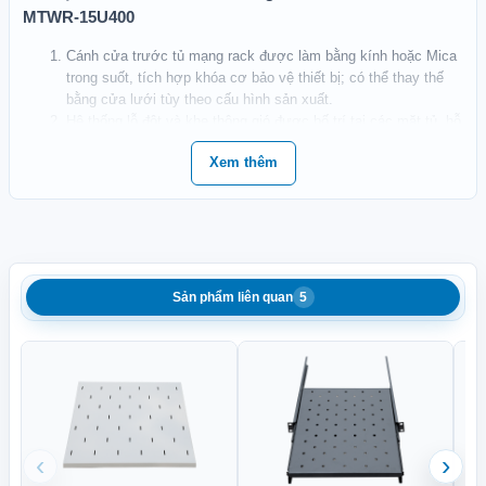
MTWR-15U400
Cánh cửa trước tủ mạng rack được làm bằng kính hoặc Mica
trong suốt, tích hợp khóa cơ bảo vệ thiết bị; có thể thay thế
bằng cửa lưới tùy theo cấu hình sản xuất.
Hệ thống lỗ đột và khe thông gió được bố trí tại các mặt tủ, hỗ
trợ lưu thông không khí và hạn chế nhiệt tích tụ bên trong.
Xem thêm
Đồng hồ LED đo nhiệt độ có màn hình hiển thị gắn tại mặt
trước, giúp người dùng thuận tiện theo dõi nhiệt độ hoạt động
của hệ thống.
Khung gá treo tường được thiết kế chắc chắn, giúp cố định tủ
an toàn trên bề mặt lắp đặt và tiết kiệm diện tích mặt sàn.
Cánh cửa hông có thể tháo rời, thuận tiện cho việc lắp đặt,
đấu nối, kiểm tra và bảo trì thiết bị bên trong.
Sản phẩm liên quan
5
Khung tủ được sản xuất từ thép tấm SPCC chịu lực cao, phủ
sơn tĩnh điện mịn nhằm chống trầy xước, hạn chế han gỉ và
tăng độ bền.
Thanh tiêu chuẩn 19 inch được đánh số thứ tự từ 1U đến 15U
rõ ràng, giúp xác định chính xác vị trí lắp đặt từng thiết bị.
Lỗ chờ đi cáp gồm 01 vị trí trên nóc và 01 vị trí dưới mặt đáy
tủ, hỗ trợ đưa dây dẫn vào từ nhiều hướng và tổ chức hệ
‹
›
thống cáp khoa học.