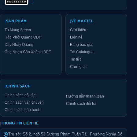
Chỉ tiêu kỹ thuật
Phiên bản Standard
Hãng sản xuất
Maxtel
Maxtel
Mã sản phẩm
MTWR-15U400
MTWR-15U400 – 
|
SẢN PHẨM
|
VỀ MAXTEL
Kiểu dáng
Tủ rack treo tường
Tủ rack treo tư
Tủ Mạng Server
Giới thiệu
Kích thước
Rộng 600 × Sâu 400 × Cao 770 mm
Rộng 600 × Sâu
bao ngoài
Hộp Phối Quang ODF
Liên hệ
15U – Thanh Profile Rails chuẩn 19
15U – Thanh Pro
Dây Nhảy Quang
Bảng báo giá
Chuẩn rack
inch theo tiêu chuẩn EIA-310, có đánh
inch theo tiêu c
Ống Nhựa Gân Xoắn HDPE
Tải Catalogue
số U rõ ràng
số U rõ ràng
Tin tức
Tải trọng tĩnh
Lên đến 110 kg
Lên đến 110 kg
Chứng chỉ
Chất liệu
Thép tấm SPCC chịu lực cao
Thép tấm SPCC 
khung vỏ
Độ dày khung
|
CHÍNH SÁCH
và thanh tiêu
1,2 mm
1,5 mm
Chính sách đối tác
Hướng dẫn thanh toán
chuẩn
Chính sách vận chuyển
Chính sách đổi trả
Độ dày cánh
1,0 mm
1,2 mm
Chính sách bảo hành
trước
Độ dày cánh
1,0 mm
1,2 mm
|
THÔNG TIN LIÊN HỆ
sau
Độ dày cánh
Trụ sở: Số 2, ngõ 53 Đường Phạm Tuấn Tài, Phường Nghĩa Đô,
1,0 mm
1,2 mm