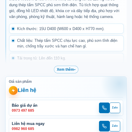
dụng thép tấm SPCC phủ sơn tĩnh điện. Tủ tích hợp quạt thông
gió, đồng hồ LED nhiệt độ, khóa cơ và dây tiếp địa, phù hợp với
văn phòng, phòng kỹ thuật, hành lang hoặc hệ thống camera.
Kích thước: 15U D400 (W600 x D400 x H770 mm).
Chất liệu: Thép tấm SPCC chịu lực cao, phủ sơn tĩnh điện
mịn, chống trầy xước và hạn chế han gỉ.
Tải trọng tủ: Lên đến 110 kg.
Xem thêm
Quạt tản nhiệt: Trang bị 01 quạt thông gió trên đỉnh tủ, hỗ
trợ đưa khí nóng ra ngoài.
Giá sản phẩm
Mặt trước: Cửa kính/Mica trong suốt tích hợp khóa cơ, giúp
Liên hệ
quan sát và bảo vệ thiết bị bên trong.
Mặt sau: Cửa thép tấm đột lỗ thông thoáng, hỗ trợ lưu thông
Báo giá dự án
Zalo
Gọi
Zalo
0973 497 685
không khí và thoát nhiệt.
dự
dự
án
án
Màu sắc: Trắng, đen hoặc sản xuất theo yêu cầu.
Liên hệ mua ngay
Zalo
Gọi
Zalo
0982 960 685
mua
mua