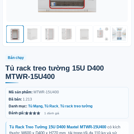
Bán chạy
Tủ rack treo tường 15U D400
MTWR-15U400
Mã sản phẩm:
MTWR-15U400
Đã bán:
1.213
Danh mục:
Tủ Mạng, Tủ Rack
,
Tủ rack treo tường
Đánh giá:
1 đánh giá
5.00
1
trên 5
dựa trên
đánh giá
Tủ Rack Treo Tường 15U D400 Maxtel MTWR-15U400
có kích
thước W600 x D400 x H770 mm, tải trọng tối đa 110 kg và sử