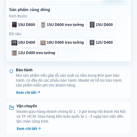
Phiên bản: Standard hoặc Pro.
ngay
ngay
Sản phẩm cùng dòng
Kiểu lắp đặt: Treo tường, giúp tận dụng không gian trên cao
Kích thước:
và hạn chế chiếm dụng diện tích mặt sàn.
15U D800
15U D600 treo tường
15U D600
Chuẩn lắp đặt: 15U, sử dụng thanh Profile Rails chuẩn 19
Độ sâu:
inch theo tiêu chuẩn EIA-310, có đánh số U rõ ràng.
10U D400
10U D400 treo tường
12U D400
Đường đi cáp: Có 01 vị trí luồn cáp trên nóc và 01 vị trí ở
12U D400 treo tường
đáy tủ, thuận tiện đưa dây dẫn vào từ nhiều hướng và giữ
hệ thống cáp gọn gàng.
Bảo hành
Tính năng nổi bật: Trang bị cảm biến nhiệt độ, đồng hồ LED
Mọi sản phẩm nếu gặp lỗi sản xuất và nằm trong thời gian bảo
hành, có đầy đủ các phiếu bảo hành, Maxtel sẽ hỗ trợ bảo hành
hiển thị, dây tiếp địa chống rò điện, khóa cơ bảo vệ thiết bị
sản phẩm miễn phí cho khách hàng.
và kết cấu treo tường chắc chắn.
Xem chi tiết
Ổ cắm nguồn: Phiên bản Standard sử dụng ổ cắm tiêu
chuẩn; phiên bản Pro được trang bị thanh nguồn PDU 6 ổ
Vận chuyển
cắm.
Maxtel giao hàng nhanh chóng từ 1 - 3 giờ trong nội thành Hà Nội
và TP. HCM. Giao hàng trên toàn quốc từ 1 - 3 ngày làm việc đến
tận chân công trình.
Bảo hành: 03 năm đối với khung, vỏ tủ và 01 năm đối với
Xem chi tiết
phụ kiện đi kèm.