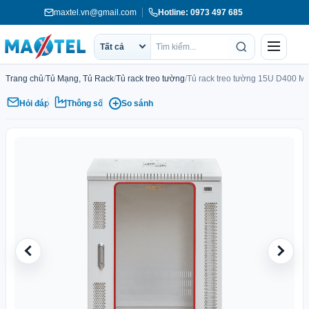
Chuyển
maxtel.vn@gmail.com
Hotline: 0973 497 685
tới
nội
Menu
Tất cả
dung
Phạm
Tìm
vi
kiếm
Trang chủ
/
Tủ Mạng, Tủ Rack
/
Tủ rack treo tường
/
Tủ rack treo tường 15U D400
tìm
kiếm
+
Hỏi đáp
Thông số
So sánh