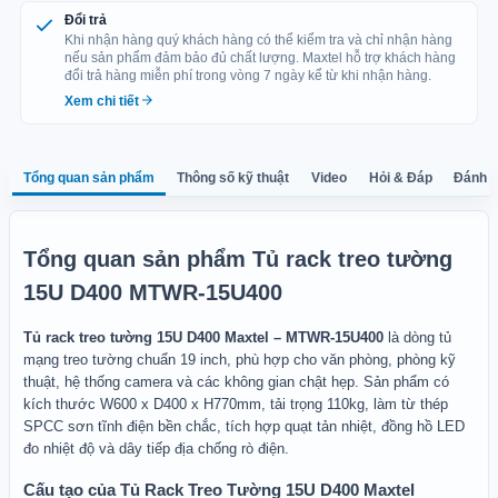
Phụ kiện đi kèm: 01 đồng hồ đo nhiệt độ, 01 quạt tản nhiệt,
Đổi trả
02 chìa khóa, 04 pin cho cảm biến nhiệt độ, 10 dây thít
Khi nhận hàng quý khách hàng có thể kiểm tra và chỉ nhận hàng
nếu sản phẩm đảm bảo đủ chất lượng. Maxtel hỗ trợ khách hàng
nhựa dài 15 cm, 12 bộ bulong và ốc bắt thiết bị, 01 sách
đổi trả hàng miễn phí trong vòng 7 ngày kể từ khi nhận hàng.
hướng dẫn sử dụng và 01 phiếu bảo hành.
Xem chi tiết
Tổng quan sản phẩm
Thông số kỹ thuật
Video
Hỏi & Đáp
Đánh g
Tổng quan sản phẩm Tủ rack treo tường
15U D400 MTWR-15U400
Tủ rack treo tường 15U D400 Maxtel – MTWR-15U400
là dòng tủ
mạng treo tường chuẩn 19 inch, phù hợp cho văn phòng, phòng kỹ
thuật, hệ thống camera và các không gian chật hẹp. Sản phẩm có
kích thước W600 x D400 x H770mm, tải trọng 110kg, làm từ thép
SPCC sơn tĩnh điện bền chắc, tích hợp quạt tản nhiệt, đồng hồ LED
đo nhiệt độ và dây tiếp địa chống rò điện.
Cấu tạo của Tủ Rack Treo Tường 15U D400 Maxtel