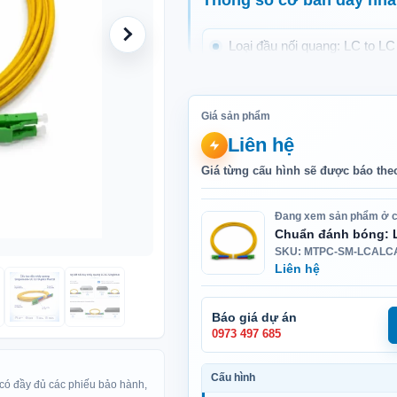
Loại đầu nối quang: LC to LC
Chuẩn đánh bóng: APC hoặ
Giá sản phẩm
Chuẩn sợi quang: OS2 9/12
Liên hệ
Độ suy hao tiếp xúc: ≤ 0.30 
Giá từng cấu hình sẽ được báo the
Suy hao phản xạ: ≥50dB
Đang xem sản phẩm ở c
Chuẩn đánh bóng: L
SKU: MTPC-SM-LCALC
Bước sóng hoạt động: 1310n
Liên hệ
0.22 dB/km tại 1550nm.
Đường kính vỏ cáp: 2.0mm
Báo giá dự án
0973 497 685
Cấu trúc sợi: Duplex (đầu nố
Cấu hình
 có đầy đủ các phiếu bảo hành,