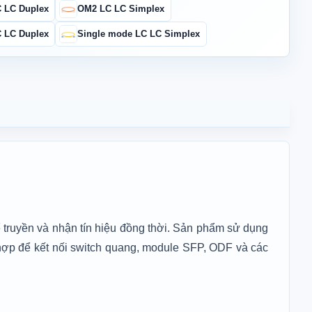
 LC Duplex
OM2 LC LC Simplex
u dài: 1M
Liên hệ
 LC Duplex
Single mode LC LC Simplex
u dài: 2M
Liên hệ
u dài: 3M
Liên hệ
u dài: 5M
Liên hệ
u dài: 10M
Liên hệ
u dài: 15M
Liên hệ
 truyền và nhận tín hiệu đồng thời. Sản phẩm sử dụng
ợp để kết nối switch quang, module SFP, ODF và các
u dài: 20M
Liên hệ
u dài: 30M
Liên hệ