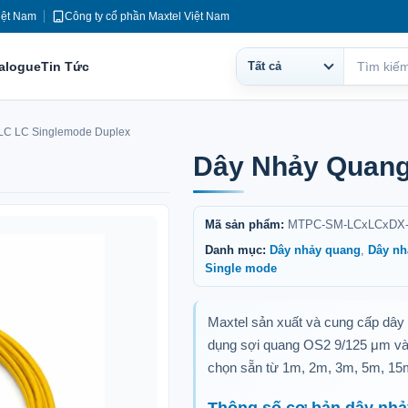
iệt Nam
Công ty cổ phần Maxtel Việt Nam
talogue
Tin Tức
Tất cả
Phạm
Tìm
vi
kiếm
tìm
LC LC Singlemode Duplex
kiếm
Dây Nhảy Quang
Mã sản phẩm:
MTPC-SM-LCxLCxDX
Danh mục:
Dây nhảy quang
,
Dây nh
Single mode
Maxtel sản xuất và cung cấp dây 
dụng sợi quang OS2 9/125 μm và 
chọn sẵn từ 1m, 2m, 3m, 5m, 15
Thông số cơ bản dây nhả