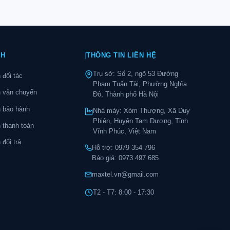
CH
|
THÔNG TIN LIÊN HỆ
Trụ sở: Số 2, ngõ 53 Đường
 đối tác
Phạm Tuấn Tài, Phường Nghĩa
h vận chuyển
Đô, Thành phố Hà Nội
 bảo hành
Nhà máy: Xóm Thượng, Xã Duy
Phiên, Huyện Tam Dương, Tỉnh
 thanh toán
Vĩnh Phúc, Việt Nam
đổi trả
Hỗ trợ:
0979 354 796
Báo giá:
0973 497 685
maxtel.vn@gmail.com
T2 - T7: 8:00 - 17:30