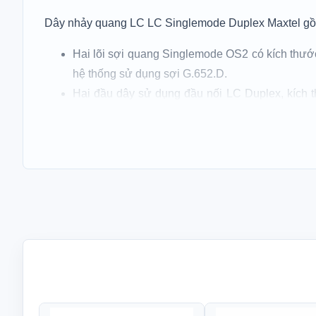
Dây nhảy quang LC LC Singlemode Duplex Maxtel gồm
Hai lõi sợi quang Singlemode OS2 có kích thước
hệ thống sử dụng sợi G.652.D.
Hai đầu dây sử dụng đầu nối LC Duplex, kích th
truyền tín hiệu và một sợi nhận tín hiệu.
Vỏ ngoài đường kính 2,0 mm, sử dụng vật liệu P
Phân cực A – B giúp đầu phát của thiết bị này kết 