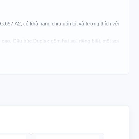
u dài: 50M
Liên hệ
G.657.A2, có khả năng chịu uốn tốt và tương thích với
cao. Cấu trúc Duplex gồm hai sợi riêng biệt, một sợi