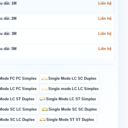
u dài: 1M
Liên hệ
 3m, 5m, 10m, 15m, 20m, 30m, 50m hoặc tùy chọn.
u dài: 2M
Liên hệ
outer, máy chủ và ODF trong hệ thống mạng quang. Phù hợp
doanh nghiệp, viễn thông, camera và các tuyến truyền dẫn
u dài: 3M
Liên hệ
u dài: 5M
Liên hệ
 nhảy quang LC LC Duplex Maxtel:
u dài: 10M
Liên hệ
% thủy tinh nguyên chất nên chất lượng đường truyền tốc
 Mode FC FC Simplex
Single Mode LC SC Duplex
u dài: 15M
Liên hệ
 Mode LC FC Simplex
Single mode LC LC Simplex
chính xác giúp giảm độ suy hao và kết nối ổn định khi kết
u dài: 20M
Liên hệ
 Mode LC ST Duplex
Single Mode LC ST Simplex
u dài: 30M
Liên hệ
 Mode SC LC Simplex
Single Mode SC SC Duplex
căng tốt, lực uốn cong vượt trội giúp hạn chế tình trạng
ảnh hưởng đến sợi quang.
 Mode SC LC Duplex
Single Mode ST ST Duplex
u dài: 50M
Liên hệ