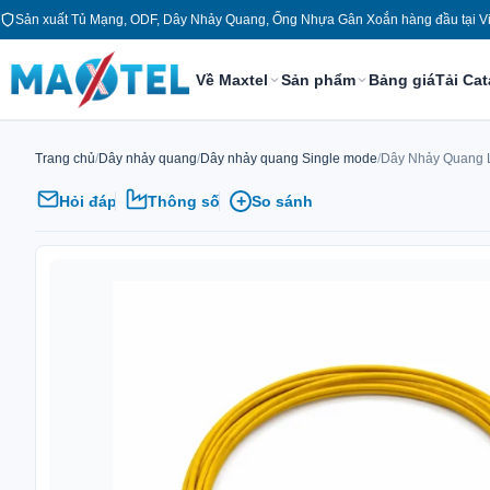
Chuyển
Sản xuất Tủ Mạng, ODF, Dây Nhảy Quang, Ống Nhựa Gân Xoắn hàng đầu tại V
tới
nội
Về Maxtel
Sản phẩm
Bảng giá
Tải Ca
dung
Trang chủ
/
Dây nhảy quang
/
Dây nhảy quang Single mode
/
Dây Nhảy Quang 
+
Hỏi đáp
Thông số
So sánh