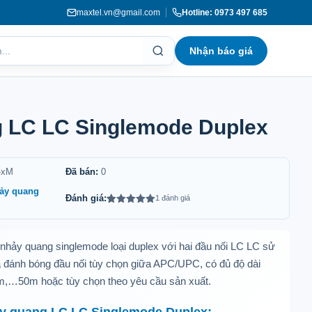
maxtel.vn@gmail.com
Hotline: 0973 497 685
Nhận báo giá
 LC LC Singlemode Duplex
-xM
Đã bán:
0
ảy quang
Đánh giá:
1 đánh giá
5.00
1
trên 5
dựa trên
đánh giá
nhảy quang singlemode loại duplex với hai đầu nối LC LC sử
đánh bóng đầu nối tùy chọn giữa APC/UPC, có đủ độ dài
m,…50m hoặc tùy chọn theo yêu cầu sản xuất.
y quang LC LC Singlemode Duplex: