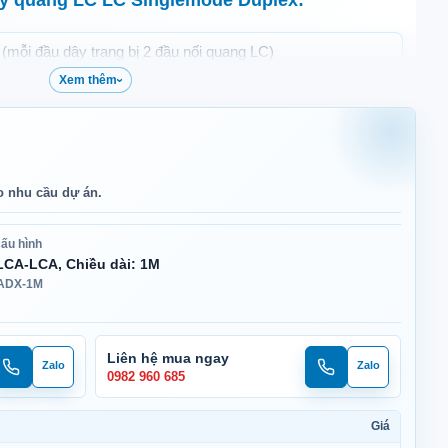
 (mỗi đầu dây trang bị 2 đầu nối quang LC)
Xem thêm
c UPC
5μm
dB.
o nhu cầu dự án.
ấu hình
CA-LCA, Chiều dài: 1M
ADX-1M
m/1550nm, với suy hao tín hiệu 0.36 dB/km tại 1310nm và
 hoặc 3.0mm
Liên hệ mua ngay
Zalo
Zalo
Gọi
Zalo
Gọi
Zalo
0982 960 685
dự
dự
mua
mua
án
án
ngay
ngay
i có đánh dấu màu để dễ dàng phân biệt đầu A , B)
Giá