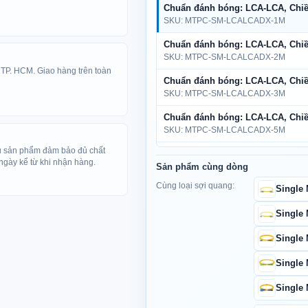
Vỏ cáp: PVC hoặc LSZH
Giá chi tiết theo biến thể
Chuẩn đánh bóng: LCA-LCA, Chiề
SKU: MTPC-SM-LCALCADX-1M
Chiều dài dây cáp: 1m, 2m,
Chuẩn đánh bóng: LCA-LCA, Chiề
SKU: MTPC-SM-LCALCADX-2M
Ứng dụng: kết nối switch, r
 TP. HCM. Giao hàng trên toàn
cho trung tâm dữ liệu, mạng 
Chuẩn đánh bóng: LCA-LCA, Chiề
SKU: MTPC-SM-LCALCADX-3M
khoảng cách xa.
Chuẩn đánh bóng: LCA-LCA, Chiề
SKU: MTPC-SM-LCALCADX-5M
Đặc điểm nổi bật của dây
ếu sản phẩm đảm bảo đủ chất
Chuẩn đánh bóng: LCA-LCA, Chiề
 ngày kể từ khi nhận hàng.
Sản phẩm cùng dòng
SKU: MTPC-SM-LCALCADX-10M
Sợi quang được làm bằng 100
độ cao, ổn định.
Cùng loại sợi quang:
Single
Chuẩn đánh bóng: LCA-LCA, Chiề
SKU: MTPC-SM-LCALCADX-15M
Single
Đầu nối quang được gia công 
Chuẩn đánh bóng: LCA-LCA, Chiề
nối các thiết bị.
Single
SKU: MTPC-SM-LCALCADX-20M
Chuẩn đánh bóng: LCA-LCA, Chiề
Single
Dây có khả năng chịu lực kéo 
SKU: MTPC-SM-LCALCADX-30M
trong quá trình lắp đặt gây 
Single
Chuẩn đánh bóng: LCA-LCA, Chiề