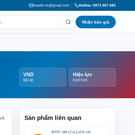
maxtel.vn@gmail.com
Hotline: 0973 497 685
Nhận báo giá
VND
Hiệu lực
tiền tệ
01/07/26
Sản phẩm liên quan
 và
MTPC-SM-LCxLCxDX-xM