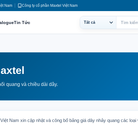
iệt Nam
Công ty cổ phần Maxtel Việt Nam
talogue
Tin Tức
Tất cả
Phạm
Tìm
vi
kiếm
tìm
kiếm
axtel
ối quang và chiều dài dây.
 Việt Nam xin cập nhật và công bố bảng giá dây nhảy quang các loại