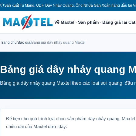
Chuyển
Sản xuất Tủ Mạng, ODF, Dây Nhảy Quang, Ống Nhựa Gân Xoắn hàng đầu tại V
tới
nội
Về Maxtel
Sản phẩm
Bảng giá
Tải Ca
dung
Trang chủ
/
Báo giá
/
Bảng giá dây nhảy quang Maxtel
Bảng giá dây nhảy quang M
Bảng giá dây nhảy quang Maxtel theo các loại sợi quang, đầu n
Để tiện cho quá trình lựa chọn sản phẩm dây nhảy quang, Maxtel
chiều dài của Maxtel dưới đây: