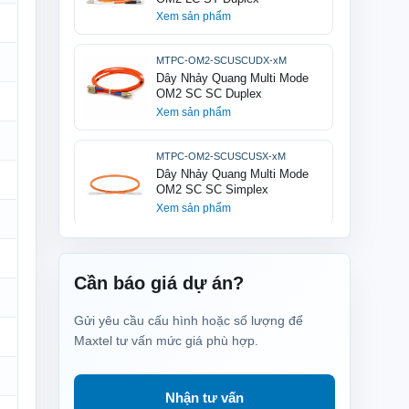
Xem sản phẩm
MTPC-OM2-SCUSCUDX-xM
Dây Nhảy Quang Multi Mode
OM2 SC SC Duplex
Xem sản phẩm
MTPC-OM2-SCUSCUSX-xM
Dây Nhảy Quang Multi Mode
OM2 SC SC Simplex
Xem sản phẩm
MTPC-OM3-LCULCUDX-xM
Dây Nhảy Quang Multi Mode
Cần báo giá dự án?
OM3 LC LC Duplex
Xem sản phẩm
Gửi yêu cầu cấu hình hoặc số lượng để
Maxtel tư vấn mức giá phù hợp.
MTPC-OM3-SCULCUDX-xM
Dây Nhảy Quang Multi Mode
OM3 SC LC Duplex
Nhận tư vấn
Xem sản phẩm